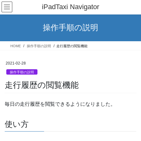
コ
ナ
iPadTaxi Navigator
ン
ビ
テ
ゲ
ン
ー
操作手順の説明
ツ
シ
へ
ョ
ス
ン
HOME
操作手順の説明
走行履歴の閲覧機能
キ
に
ッ
移
プ
動
2021-02-28
操作手順の説明
走行履歴の閲覧機能
毎日の走行履歴を閲覧できるようになりました。
使い方