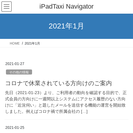
コ
ナ
iPadTaxi Navigator
ン
ビ
テ
ゲ
ン
ー
2021年1月
ツ
シ
へ
ョ
ス
ン
HOME
2021年1月
キ
に
ッ
移
プ
動
2021-01-27
その他の情報
コロナで休業されている方向けのご案内
先日（2021-01-23）より、ご利用者の動向を確認する目的で、正
式会員の方向けに一週間以上システムにアクセス履歴のない方向
けに「近況伺い」と題したメールを送信する機能の運営を開始致
しました。例えばコロナ禍で所属会社の […]
2021-01-25