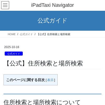
コ
ナ
iPadTaxi Navigator
ン
ビ
テ
ゲ
ン
ー
公式ガイド
ツ
シ
へ
ョ
ス
ン
HOME
公式ガイド
【公式】住所検索と場所検索
キ
に
ッ
移
プ
動
2025-10-16
公式ガイド
【公式】住所検索と場所検索
このページに関する目次
[
表示
]
住所検索と場所検索について