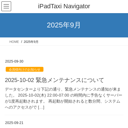
コ
ナ
iPadTaxi Navigator
ン
ビ
テ
ゲ
ン
ー
2025年9月
ツ
シ
へ
ョ
ス
ン
HOME
2025年9月
キ
に
ッ
移
プ
動
2025-09-30
会員様向けのお知らせ
2025-10-02 緊急メンテナンスについて
データセンターより下記の通り、緊急メンテナンスの通知が来ま
した。 2025-10-02(木) 22:00-07:00 の時間内に予告なくサーバー
が1度再起動されます。 再起動が開始されると数分間、システム
へのアクセスがで […]
2025-09-21