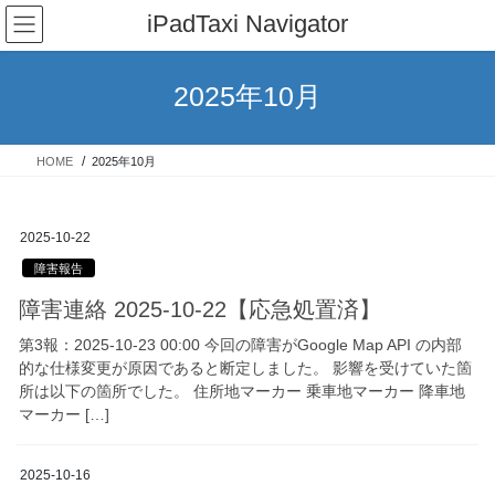
コ
ナ
iPadTaxi Navigator
ン
ビ
テ
ゲ
ン
ー
2025年10月
ツ
シ
へ
ョ
ス
ン
HOME
2025年10月
キ
に
ッ
移
プ
動
2025-10-22
障害報告
障害連絡 2025-10-22【応急処置済】
第3報：2025-10-23 00:00 今回の障害がGoogle Map API の内部
的な仕様変更が原因であると断定しました。 影響を受けていた箇
所は以下の箇所でした。 住所地マーカー 乗車地マーカー 降車地
マーカー […]
2025-10-16