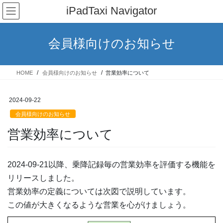
コ
ナ
iPadTaxi Navigator
ン
ビ
テ
ゲ
ン
ー
会員様向けのお知らせ
ツ
シ
へ
ョ
ス
ン
HOME
会員様向けのお知らせ
営業効率について
キ
に
ッ
移
プ
動
2024-09-22
会員様向けのお知らせ
営業効率について
2024-09-21以降、乗降記録毎の営業効率を評価する機能を
リリースしました。
営業効率の定義については次図で説明しています。
この値が大きくなるような営業を心がけましょう。