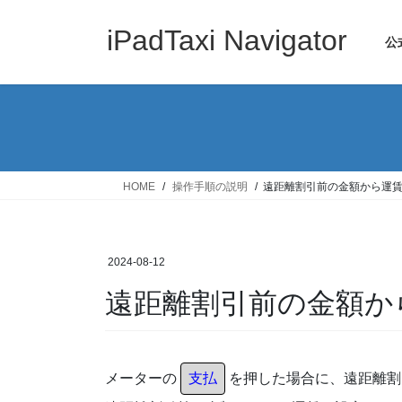
コ
ナ
ン
ビ
iPadTaxi Navigator
公
テ
ゲ
ン
ー
ツ
シ
へ
ョ
ス
ン
キ
に
ッ
移
HOME
操作手順の説明
遠距離割引前の金額から運
プ
動
2024-08-12
遠距離割引前の金額か
メーターの
支払
を押した場合に、遠距離割