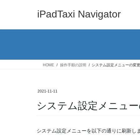
コ
ナ
ン
ビ
iPadTaxi Navigator
テ
ゲ
ン
ー
ツ
シ
へ
ョ
ス
ン
キ
に
ッ
移
HOME
操作手順の説明
システム設定メニューの変
プ
動
2021-11-11
システム設定メニュー
システム設定メニューを以下の通りに刷新し