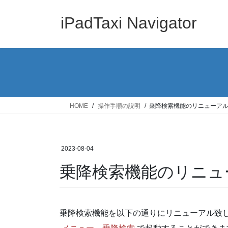
コ
ナ
ン
ビ
iPadTaxi Navigator
テ
ゲ
ン
ー
ツ
シ
へ
ョ
ス
ン
キ
に
ッ
移
HOME
操作手順の説明
乗降検索機能のリニューア
プ
動
2023-08-04
乗降検索機能のリニュ
乗降検索機能を以下の通りにリニューアル致