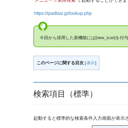
メニュー→乗降検索
で起動することができま
https://ipadtaxi.jp/lookup.php
今回から採用した新機能には[new_icon]を
このページに関する目次
[
表示
]
検索項目（標準）
起動すると標準的な検索条件入力画面が表示