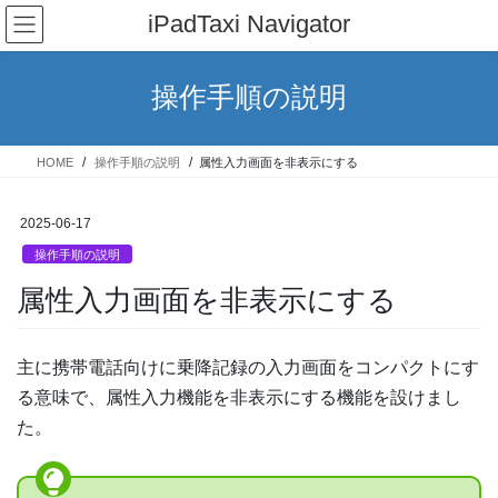
コ
ナ
iPadTaxi Navigator
ン
ビ
テ
ゲ
ン
ー
操作手順の説明
ツ
シ
へ
ョ
ス
ン
HOME
操作手順の説明
属性入力画面を非表示にする
キ
に
ッ
移
プ
動
2025-06-17
操作手順の説明
属性入力画面を非表示にする
主に携帯電話向けに乗降記録の入力画面をコンパクトにす
る意味で、属性入力機能を非表示にする機能を設けまし
た。