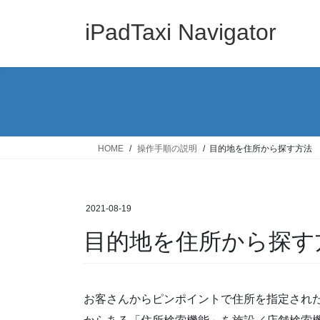
コ
ナ
ン
ビ
iPadTaxi Navigator
テ
ゲ
ン
ー
ツ
シ
へ
ョ
ス
ン
キ
に
ッ
移
HOME
操作手順の説明
目的地を住所から探す方法
プ
動
2021-08-19
目的地を住所から探す
お客さんからピンポイントで住所を指定され