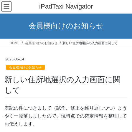
コ
ナ
iPadTaxi Navigator
ン
ビ
テ
ゲ
ン
ー
会員様向けのお知らせ
ツ
シ
へ
ョ
ス
ン
HOME
会員様向けのお知らせ
新しい住所地選択の入力画面に関して
キ
に
ッ
移
プ
動
2023-06-14
会員様向けのお知らせ
新しい住所地選択の入力画面に関
して
表記の件につきまして（試作、修正を繰り返しつつ）よう
やく一段落しましたので、現時点での確定情報を整理して
お伝えします。