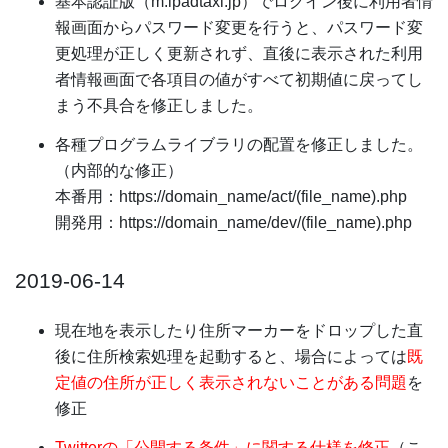
基本認証版（m.ipadtaxi.jp）でログイン後に利用者情
報画面からパスワード変更を行うと、パスワード変
更処理が正しく更新されず、直後に表示された利用
者情報画面で各項目の値がすべて初期値に戻ってし
まう不具合を修正しました。
各種プログラムライブラリの配置を修正しました。
（内部的な修正）
本番用：https://domain_name/act/(file_name).php
開発用：https://domain_name/dev/(file_name).php
2019-06-14
現在地を表示したり住所マーカーをドロップした直
後に住所検索処理を起動すると、場合によっては
既
定値の住所が正しく表示されないことがある問題
を
修正
Twitterの「公開する条件」に関する仕様を修正
（こ