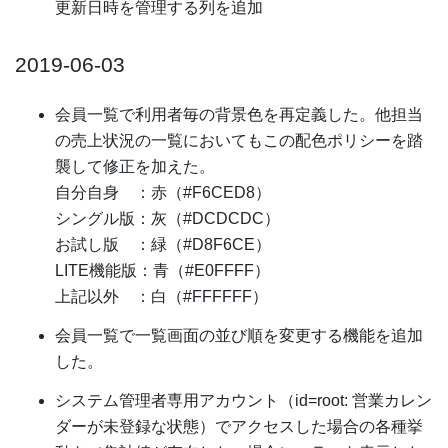
更新日時を管理する列を追加
2019-06-03
会員一覧で利用者毎の背景色を再定義した。他担当
の売上状況の一覧においてもこの配色ポリシーを踏
襲して修正を加えた。
自分自身 ：赤（#F6CED8）
シングル版：灰（#DCDCDC）
お試し版 ：緑（#D8F6CE）
LITE機能版：青（#E0FFFF）
上記以外 ：白（#FFFFFF）
会員一覧で一覧画面の並び順を変更する機能を追加
した。
システム管理者専用アカウント（id=root: 営業カレン
ダーが未登録な状態）でアクセスした場合の各種挙