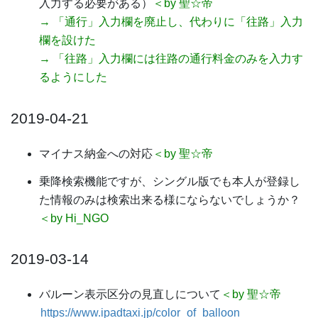
入力する必要がある）
＜by 聖☆帝
→ 「通行」入力欄を廃止し、代わりに「往路」入力
欄を設けた
→ 「往路」入力欄には往路の通行料金のみを入力す
るようにした
2019-04-21
マイナス納金への対応
＜by 聖☆帝
乗降検索機能ですが、シングル版でも本人が登録し
た情報のみは検索出来る様にならないでしょうか？
＜by Hi_NGO
2019-03-14
バルーン表示区分の見直しについて
＜by 聖☆帝
https://www.ipadtaxi.jp/color_of_balloon