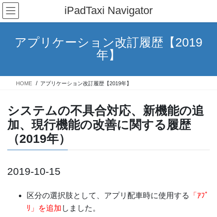
コ
ナ
iPadTaxi Navigator
ン
ビ
テ
ゲ
ン
ー
アプリケーション改訂履歴【2019
ツ
シ
年】
へ
ョ
ス
ン
キ
に
HOME
アプリケーション改訂履歴【2019年】
ッ
移
プ
動
システムの不具合対応、新機能の追
加、現行機能の改善に関する履歴
（2019年）
2019-10-15
区分の選択肢として、アプリ配車時に使用する
「ｱﾌﾟ
ﾘ」を追加
しました。